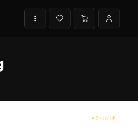
g
Show all