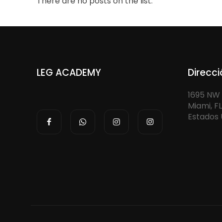
There are no posts on the list.
LEG ACADEMY
Direcc
1695 NW 
Miami, FL
Estados 