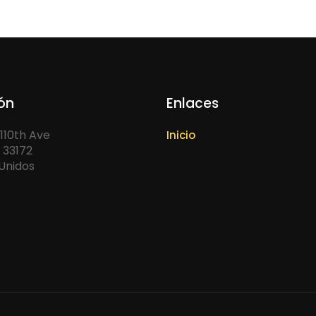
ión
Enlaces
110th Ave
Inicio
 33172
Unidos