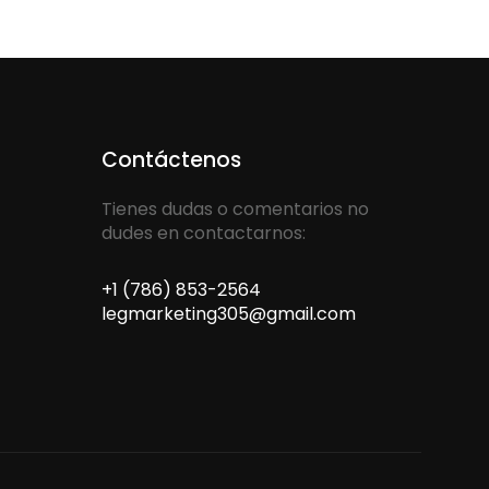
Contáctenos
Tienes dudas o comentarios no
dudes en contactarnos:
+1 (786) 853-2564
legmarketing305@gmail.com